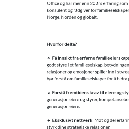
Office og har mer enn 20 års erfaring som
konsulent og rådgiver for familieselskaper
Norge, Norden og globalt.
Hvorfor delta?
🔹
Få innsikt fra erfarne familieeierska
godt styre i et familieselskap, betydninge
relasjoner og emosjoner spiller inn i st
bør forstå om familieselskaper for å bidra
🔹
Forstå fremtidens krav til eiere og st
generasjon eiere og styrer, kompetansebe
generasjon eiere.
🔹
Eksklusivt nettverk
: Møt og del erfa
styrk dine strategiske relasjoner.