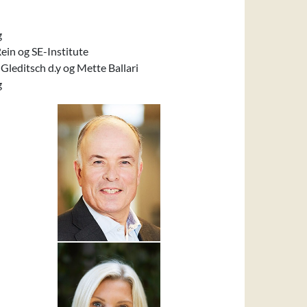
g
in og SE-Institute
Gleditsch d.y og Mette Ballari
g