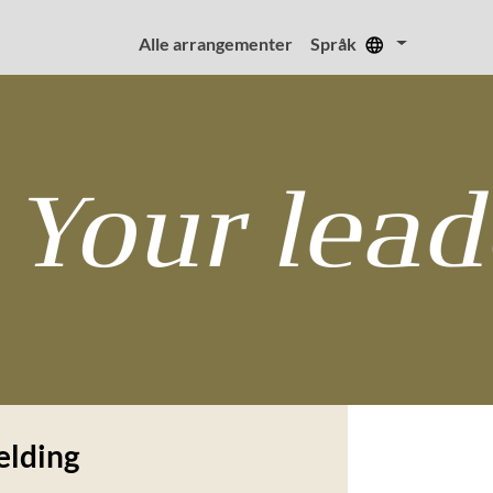
Alle arrangementer
Språk
lding