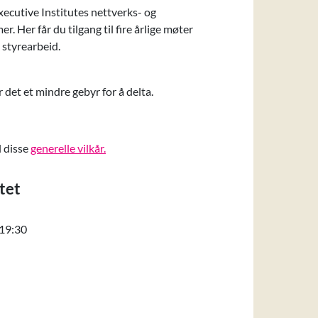
ecutive Institutes nettverks- og
 Her får du tilgang til fire årlige møter
 styrearbeid.
r det
et mindre gebyr for å delta.
l disse
generelle vilkår.
tet
Tirsdag 20. januar 2026 kl. 17:00 til 19:30
l 19:30