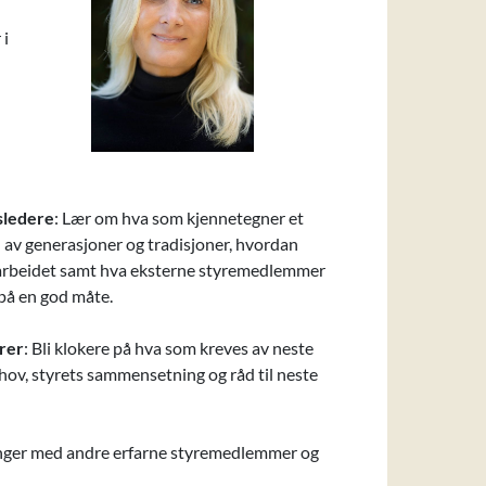
 i
psledere
: Lær om hva som kjennetegner et
n av generasjoner og tradisjoner, hvordan
yrearbeidet samt hva eksterne styremedlemmer
 på en god måte.
yrer
: Bli klokere på hva som kreves av neste
hov, styrets sammensetning og råd til neste
ringer med andre erfarne styremedlemmer og