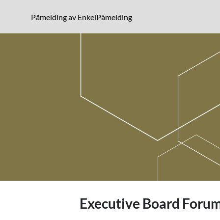
Gå til arrangementsbeskrivelse
(opens in a new window)
Påmelding av EnkelPåmelding
Gå til påmelding
Executive Board Forum