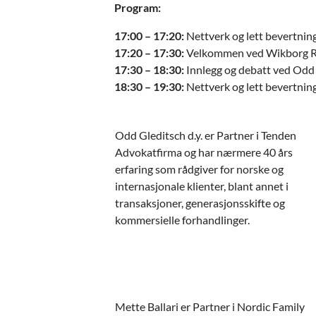
Program:
17:00 – 17:20:
Nettverk og lett bevertnin
17:20 – 17:30:
Velkommen ved Wikborg Re
17:30 – 18:30:
Innlegg og debatt ved Odd 
18:30 – 19:30:
Nettverk og lett bevertnin
Odd Gleditsch d.y. er Partner i Tenden
Advokatfirma og har nærmere 40 års
erfaring som rådgiver for norske og
internasjonale klienter, blant annet i
transaksjoner, generasjonsskifte og
kommersielle forhandlinger.
Mette Ballari er Partner i Nordic Family