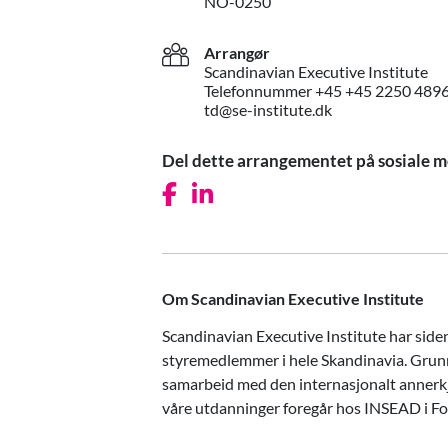
NO-0250
Arrangør
Scandinavian Executive Institute
Telefonnummer +45 +45 2250 489
td@se-institute.dk
Del dette arrangementet på sosiale m
Facebook-ikon
LinkedIn-ikon
Om Scandinavian Executive Institute
Scandinavian Executive Institute har side
styremedlemmer i hele Skandinavia. Grunn
samarbeid med den internasjonalt annerkj
våre utdanninger foregår hos INSEAD i Fo